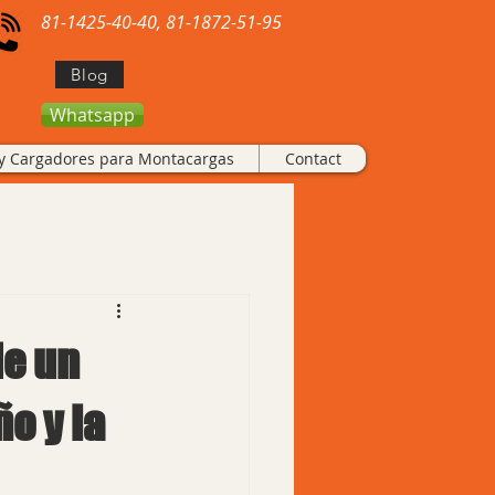
81-1425-40-40, 81-1872-51-95
Blog
Whatsapp
 y Cargadores para Montacargas
Contact
de un
o y la