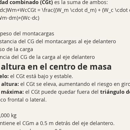
dad combinado (CGt)
 es la suma de ambos:
c)Wm+WcCGt = \frac{(W_m \cdot d_m) + (W_c \cdot 
⋅dm​)+(Wc​⋅dc​)​
eso del montacargas
tancia del CG del montacargas al eje delantero
o de la carga
ancia del CG de la carga al eje delantero
 altura en el centro de masa
elo:
 el CGt está bajo y estable.
altura:
 el CGt se eleva, aumentando el riesgo en gir
a máxima:
 el CGt puede quedar fuera del 
triángulo d
o frontal o lateral.
,000 kg
tiene el CGm a 0.5 m detrás del eje delantero.