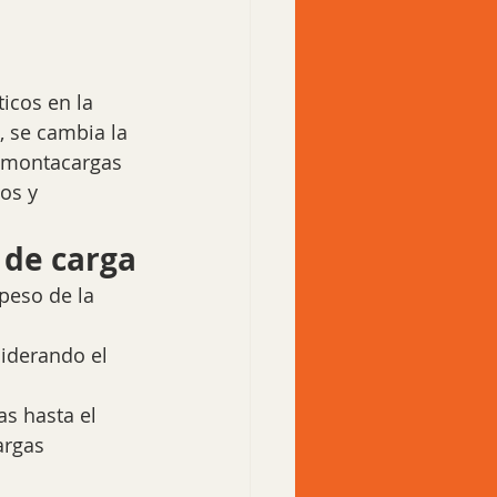
icos en la 
 se cambia la 
 (montacargas 
os y 
 de carga
peso de la 
siderando el 
as hasta el 
argas 