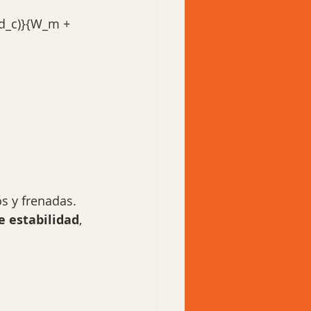
d_c)}{W_m + 
os y frenadas.
e estabilidad
, 