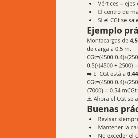
Vértices = ejes
El centro de m
Si el CGt se sa
Ejemplo prá
Montacargas de 
4,
de carga a 0.5 m.
CGt=(4500⋅0.4)+(250
0.5)}{4500 + 2500} 
➡️ El CGt está a 
0.4
CGt=(4500⋅0.4)+(250
{7000} = 0.54 mCGt=
⚠️ Ahora el CGt se a
Buenas prác
Revisar siempre
Mantener la ca
No exceder el c