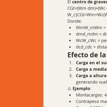
El 
centro de grave
CGt=(Wm⋅dm)+(Wc⋅d
W_c}CGt=Wm​+Wc​(Wm​
Donde:
WmW_mWm​ = p
dmd_mdm​ = dis
WcW_cWc​ = pes
dcd_cdc​ = dist
Efecto de la
Carga en el su
Carga a media 
Carga a altur
generando vuelc
⚠️ 
Ejemplo
:
Montacargas: 4
Contrapeso man