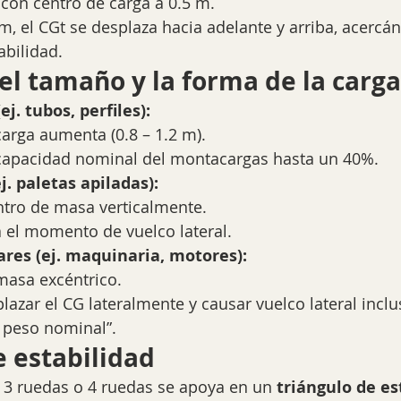
 con centro de carga a 0.5 m.
 m, el CGt se desplaza hacia adelante y arriba, acercán
abilidad.
del tamaño y la forma de la carga
ej. tubos, perfiles):
arga aumenta (0.8 – 1.2 m).
capacidad nominal del montacargas hasta un 40%.
j. paletas apiladas):
entro de masa verticalmente.
 el momento de vuelco lateral.
ares (ej. maquinaria, motores):
masa excéntrico.
azar el CG lateralmente y causar vuelco lateral inclu
l peso nominal”.
e estabilidad
3 ruedas o 4 ruedas se apoya en un 
triángulo de es