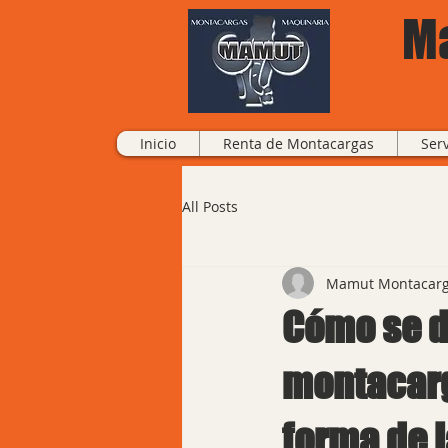
M
Inicio
Renta de Montacargas
Ser
All Posts
Mamut Montacar
Cómo se d
montacarga
forma de 