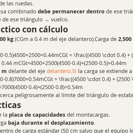
 de las ruedas.
asa combinado 
debe permanecer dentro
 de ese tri
le de ese triángulo → vuelco.
ctico con cálculo
500 kg
 (CGm a 0.4 m del eje delantero).Carga de 
2,500
0⋅0.5)4500+2500=0.44mCGt = \frac{(4500 \cdot 0.4) + 
= 0.44 mCGt=4500+2500(4500⋅0.4)+(2500⋅0.5)​=0.44m
4 m
 delante del eje 
delantero.Si
 la carga se extiende a
0⋅0.8)7000=0.54mCGt = \frac{(4500 \cdot 0.4) + (2500 \
7000(4500⋅0.4)+(2500⋅0.8)​=0.54m
cerca peligrosamente al límite del triángulo de estabi
ticas
 la 
placa de capacidades
 del montacargas.
rga 
baja durante el desplazamiento
.
entro de carga estándar (50 cm salvo que el equipo l