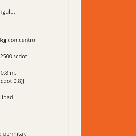
ángulo.
 kg
 con centro 
(2500 \cdot 
 0.8 m:
cdot 0.8)}
lidad.
o permita).