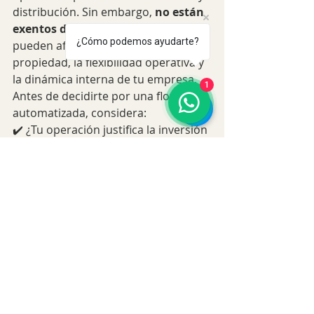
distribución. Sin embargo, 
no están 
exentos de desventajas
 que 
¿Cómo podemos ayudarte?
pueden afectar el costo total de 
propiedad, la flexibilidad operativa y 
la dinámica interna de tu empresa.
1
Antes de decidirte por una flota 
automatizada, considera:
✔️ ¿Tu operación justifica la inversión 
inicial?✔️ ¿Tienes la infraestructura 
tecnológica necesaria?✔️ ¿Cuentas 
con personal capacitado o servicios 
de mantenimiento local?
Responder estas preguntas te 
ayudará a tomar una 
decisión 
informada
 y alineada con tus 
objetivos de crecimiento y eficiencia. 
Para saber más pulsa 
aquí.